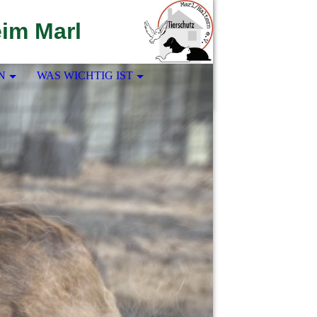
eim Marl
N
WAS WICHTIG IST