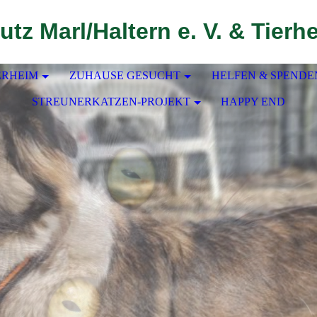
utz Marl/Haltern e. V. & Tierh
ERHEIM
ZUHAUSE GESUCHT
HELFEN & SPENDE
STREUNERKATZEN-PROJEKT
HAPPY END