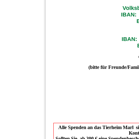
Volks
IBAN:
IBAN:
(bitte für Freunde/Fami
Alle Spenden an das Tierheim Marl sin
Kont
Sollten Sie, ab 300 € eine Spendenbesc