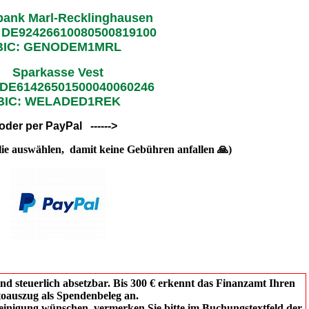
bank Marl-Recklinghausen
 DE92426610080500819100
BIC: GENODEM1MRL
Sparkasse Vest
 DE61426501500040060246
BIC: WELADED1REK
oder per PayPal ------>
lie auswählen, damit keine Gebühren anfallen 🙏)
d steuerlich absetzbar. Bis 300 € erkennt das Finanzamt Ihren
oauszug als Spendenbeleg an.
heinigung wünschen, vermerken Sie bitte im Buchungstextfeld der