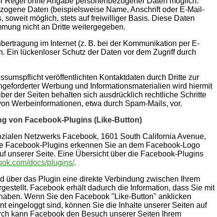
der Regel ohne Angabe personenbezogener Daten möglich.
zogene Daten (beispielsweise Name, Anschrift oder E-Mail-
 soweit möglich, stets auf freiwilliger Basis. Diese Daten
mmung nicht an Dritte weitergegeben.
bertragung im Internet (z. B. bei der Kommunikation per E-
. Ein lückenloser Schutz der Daten vor dem Zugriff durch
umspflicht veröffentlichten Kontaktdaten durch Dritte zur
geforderter Werbung und Informationsmaterialien wird hiermit
ber der Seiten behalten sich ausdrücklich rechtliche Schritte
von Werbeinformationen, etwa durch Spam-Mails, vor.
ng von Facebook-Plugins (Like-Button)
ozialen Netzwerks Facebook, 1601 South California Avenue,
 Die Facebook-Plugins erkennen Sie an dem Facebook-Logo
 auf unserer Seite. Eine Übersicht über die Facebook-Plugins
book.com/docs/plugins/
.
d über das Plugin eine direkte Verbindung zwischen Ihrem
stellt. Facebook erhält dadurch die Information, dass Sie mit
 haben. Wenn Sie den Facebook "Like-Button" anklicken
 eingeloggt sind, können Sie die Inhalte unserer Seiten auf
urch kann Facebook den Besuch unserer Seiten Ihrem