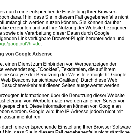
s durch eine entsprechende Einstellung Ihrer Browser-
doch darauf hin, dass Sie in diesem Fall gegebenenfalls nicht
vollumfänglich werden nutzen können. Sie können darüber
ookie erzeugten und auf Ihre Nutzung der Website bezogenen
le sowie die Verarbeitung dieser Daten durch Google
olgenden Link verfügbare Browser-Plugin herunterladen und
page/gaoptout?hl=de
.
ung von Google Adsense
e, einen Dienst zum Einbinden von Werbeanzeigen der
e verwendet sog. "Cookies", Textdateien, die auf Ihrem
eine Analyse der Benutzung der Website ermöglicht. Google
Web Beacons (unsichtbare Grafiken). Durch diese Web
 Besucherverkehr auf diesen Seiten ausgewertet werden.
zeugten Informationen über die Benutzung dieser Website
 Auslieferung von Werbeformaten werden an einen Server von
t gespeichert. Diese Informationen können von Google an
eben werden. Google wird Ihre IP-Adresse jedoch nicht mit
en zusammenführen.
s durch eine entsprechende Einstellung Ihrer Browser Software
uf hin, dass Sie in diesem Fall gegebenenfalls nicht sämtliche