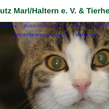
utz Marl/Haltern e. V. & Tierh
ERHEIM
ZUHAUSE GESUCHT
HELFEN & SPENDE
STREUNERKATZEN-PROJEKT
HAPPY END