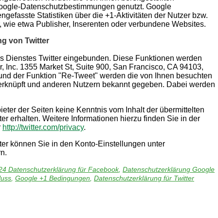
oogle-Datenschutzbestimmungen genutzt. Google
gefasste Statistiken über die +1-Aktivitäten der Nutzer bzw.
r, wie etwa Publisher, Inserenten oder verbundene Websites.
g von Twitter
es Dienstes Twitter eingebunden. Diese Funktionen werden
er, Inc. 1355 Market St, Suite 900, San Francisco, CA 94103,
und der Funktion "Re-Tweet" werden die von Ihnen besuchten
verknüpft und anderen Nutzern bekannt gegeben. Dabei werden
ieter der Seiten keine Kenntnis vom Inhalt der übermittelten
r erhalten. Weitere Informationen hierzu finden Sie in der
r
http://twitter.com/privacy
.
ter können Sie in den Konto-Einstellungen unter
n.
24 Datenschutzerklärung für Facebook
,
Datenschutzerklärung Google
luss
,
Google +1 Bedingungen
,
Datenschutzerklärung für Twitter