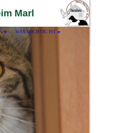
eim Marl
N
WAS WICHTIG IST