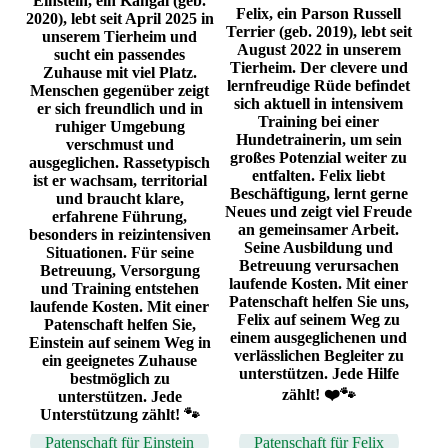
Einstein, ein Kangal (geb.
Felix, ein Parson Russell
2020), lebt seit April 2025 in
Terrier (geb. 2019), lebt seit
unserem Tierheim und
August 2022 in unserem
sucht ein passendes
Tierheim. Der clevere und
Zuhause mit viel Platz.
lernfreudige Rüde befindet
Menschen gegenüber zeigt
sich aktuell in intensivem
er sich freundlich und in
Training bei einer
ruhiger Umgebung
Hundetrainerin, um sein
verschmust und
großes Potenzial weiter zu
ausgeglichen. Rassetypisch
entfalten. Felix liebt
ist er wachsam, territorial
Beschäftigung, lernt gerne
und braucht klare,
Neues und zeigt viel Freude
erfahrene Führung,
an gemeinsamer Arbeit.
besonders in reizintensiven
Seine Ausbildung und
Situationen. Für seine
Betreuung verursachen
Betreuung, Versorgung
laufende Kosten. Mit einer
und Training entstehen
Patenschaft helfen Sie uns,
laufende Kosten. Mit einer
Felix auf seinem Weg zu
Patenschaft helfen Sie,
einem ausgeglichenen und
Einstein auf seinem Weg in
verlässlichen Begleiter zu
ein geeignetes Zuhause
unterstützen. Jede Hilfe
bestmöglich zu
zählt! ❤️🐾
unterstützen. Jede
Unterstützung zählt! 🐾
Patenschaft für Einstein
Patenschaft für Felix