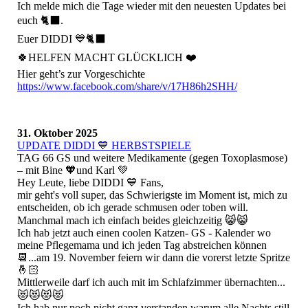
​Ich melde mich die Tage wieder mit den neuesten Updates bei
euch 🐈‍⬛.
Euer DIDDI 💙🐈‍⬛
🍀HELFEN MACHT GLÜCKLICH ❤️
Hier geht’s zur Vorgeschichte
https://www.facebook.com/share/v/17H86h2SHH/
31. Oktober 2025
UPDATE DIDDI 💙 HERBSTSPIELE
TAG 66 GS und weitere Medikamente (gegen Toxoplasmose)
– mit Bine 🧡und Karl 💚
Hey Leute, liebe DIDDI 💙 Fans,
mir geht's voll super, das Schwierigste im Moment ist, mich zu
entscheiden, ob ich gerade schmusen oder toben will.
Manchmal mach ich einfach beides gleichzeitig 😸😸
Ich hab jetzt auch einen coolen Katzen- GS - Kalender wo
meine Pflegemama und ich jeden Tag abstreichen können
📆...am 19. November feiern wir dann die vorerst letzte Spritze
🤞🏻
Mittlerweile darf ich auch mit im Schlafzimmer übernachten...
😻😻😻😻
Ich hab nur noch nicht ganz verstanden warum alle Nachts still