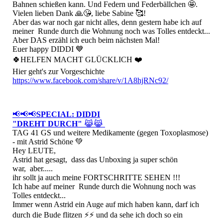
Bahnen schießen kann. Und Federn und Federbällchen 🤩.
Vielen lieben Dank 🙏😘, liebe Sabine 🥰!
Aber das war noch gar nicht alles, denn gestern habe ich auf
meiner Runde durch die Wohnung noch was Tolles entdeckt...
Aber DAS erzähl ich euch beim nächsten Mal!
Euer happy DIDDI 💙
🍀HELFEN MACHT GLÜCKLICH ❤️
Hier geht's zur Vorgeschichte
https://www.facebook.com/share/v/1A8hjRNc92/
📢📢📢
SPECIAL: DIDDI
"DREHT DURCH"
😹😹
TAG 41 GS und weitere Medikamente (gegen Toxoplasmose)
- mit Astrid Schöne 💚
Hey LEUTE,
Astrid hat gesagt, dass das Unboxing ja super schön
war, aber.....
ihr sollt ja auch meine FORTSCHRITTE SEHEN !!!
Ich habe auf meiner Runde durch die Wohnung noch was
Tolles entdeckt...
Immer wenn Astrid ein Auge auf mich haben kann, darf ich
durch die Bude flitzen ⚡️⚡️ und da sehe ich doch so ein