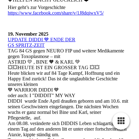
Hier geht’s zur Vorgeschichte
https://www.facebook.com/share/v/1J8dqiwxV5/
19. November 2025
UPDATE DIDDI 💙 ENDE DER
GS SPRITZ-ZEIT
TAG 84 GS gegen NEURO FIP und weitere Medikamente
gegen Toxoplasmose – mit
ASTRID 💛 , BINE 🧡 & KARL 💚
💥💥HEUTE IST EIN GROSSER TAG 💥💥
Heute blicken wir auf 84 Tage Kampf, Hoffnung und ein
Happy End zurück! Das ist die unglaubliche Geschichte
unseres kleinen
💙 WARRIOR DIDDI 💙
oder auch: I "DIDDIT" MY WAY
DIDDI wurde Ende April draußen geboren und am 10.6. mit
seinen Geschwistern eingefangen. Die nächsten Wochen
wuchs er ganz normal bei Bine und Karl, seiner
Pflegestelle, auf.
Am 08.08. veränderte sich DIDDIS Leben schlagartig: Von
einem Tag auf den anderen litt er unter einer fortschreitenden
Ataxie, kippte ständig um.