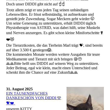
Doch unser DIDDI gibt nicht auf ☝️☝️
Trotz allem zeigt er uns jeden Tag seinen unbändigen
Lebenswillen. Er frisst selbstständig, ist aufmerksam und
genießt jede Zuwendung. Sogar Meckern geht wieder 🤭
Um seine Genesung zu unterstützen, erhält DIDDI täglich
Physiotherapie von ASTRID, was dabei hilft, seine Muskeln
und Nerven anzuregen. Es gibt schon kleine Minifortschritte ❣️
❤️😻
Die Tierarztkosten, die das Tierheim Marl trägt 💝, sind bereits
auf über 3.500 € gestiegen😱.
Die kommenden Monate werden weitere Ausgaben für teure
Medikamente und Tierarzt mit sich bringen 😪🥺
🙏🙏Bitte helft uns DIDDI auf seinem Weg zu unterstützen.
Jeder Beitrag, egal wie klein, macht einen Unterschied und
schenkt ihm die Chance auf eine Zukunft🙏🙏
31. August 2025
EIN TAUSENDFACHES
DANKESCHÖN VON DIDDI 🩵
💝❤️
unserem KITTY