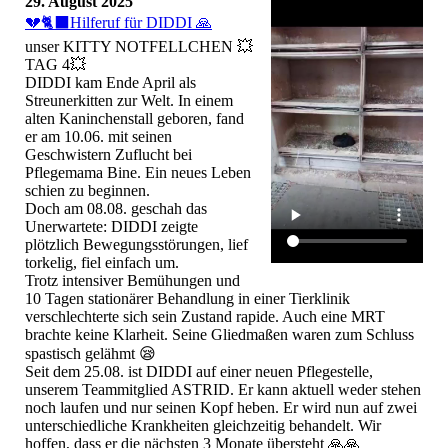
29. August 2025
💔🐈‍⬛Hilferuf für DIDDI 🙏
unser KITTY NOTFELLCHEN 💥
TAG 4💥
DIDDI kam Ende April als
Streunerkitten zur Welt. In einem
alten Kaninchenstall geboren, fand
er am 10.06. mit seinen
Geschwistern Zuflucht bei
Pflegemama Bine. Ein neues Leben
schien zu beginnen.
Doch am 08.08. geschah das
Unerwartete: DIDDI zeigte
plötzlich Bewegungsstörungen, lief
torkelig, fiel einfach um.
Trotz intensiver Bemühungen und
10 Tagen stationärer Behandlung in einer Tierklinik
verschlechterte sich sein Zustand rapide. Auch eine MRT
brachte keine Klarheit. Seine Gliedmaßen waren zum Schluss
spastisch gelähmt 😪
Seit dem 25.08. ist DIDDI auf einer neuen Pflegestelle,
unserem Teammitglied ASTRID. Er kann aktuell weder stehen
noch laufen und nur seinen Kopf heben. Er wird nun auf zwei
unterschiedliche Krankheiten gleichzeitig behandelt. Wir
hoffen, dass er die nächsten 3 Monate übersteht 🙏🙏