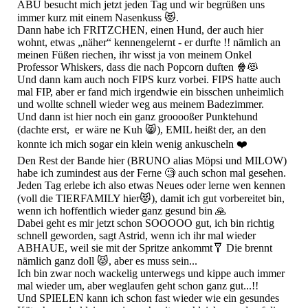
ABÚ besucht mich jetzt jeden Tag und wir begrüßen uns
immer kurz mit einem Nasenkuss 😻.
Dann habe ich FRITZCHEN, einen Hund, der auch hier
wohnt, etwas „näher“ kennengelernt - er durfte !! nämlich an
meinen Füßen riechen, ihr wisst ja von meinem Onkel
Professor Whiskers, dass die nach Popcorn duften 🍿😻
Und dann kam auch noch FIPS kurz vorbei. FIPS hatte auch
mal FIP, aber er fand mich irgendwie ein bisschen unheimlich
und wollte schnell wieder weg aus meinem Badezimmer.
Und dann ist hier noch ein ganz grooooßer Punktehund
(dachte erst, er wäre ne Kuh 😸), EMIL heißt der, an den
konnte ich mich sogar ein klein wenig ankuscheln ❤️
Den Rest der Bande hier (BRUNO alias Möpsi und MILOW)
habe ich zumindest aus der Ferne 🧐 auch schon mal gesehen.
Jeden Tag erlebe ich also etwas Neues oder lerne wen kennen
(voll die TIERFAMILY hier😻), damit ich gut vorbereitet bin,
wenn ich hoffentlich wieder ganz gesund bin 🙏
Dabei geht es mir jetzt schon SOOOOO gut, ich bin richtig
schnell geworden, sagt Astrid, wenn ich ihr mal wieder
ABHAUE, weil sie mit der Spritze ankommt🩼 Die brennt
nämlich ganz doll 😾, aber es muss sein...
Ich bin zwar noch wackelig unterwegs und kippe auch immer
mal wieder um, aber weglaufen geht schon ganz gut...!!
Und SPIELEN kann ich schon fast wieder wie ein gesundes