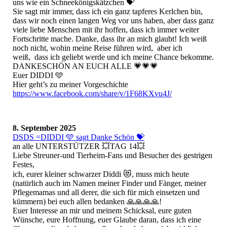
uns wie ein Schneekönigskätzchen 💝
Sie sagt mir immer, dass ich ein ganz tapferes Kerlchen bin,
dass wir noch einen langen Weg vor uns haben, aber dass ganz
viele liebe Menschen mit ihr hoffen, dass ich immer weiter
Fortschritte mache. Danke, dass ihr an mich glaubt! Ich weiß
noch nicht, wohin meine Reise führen wird, aber ich
weiß, dass ich geliebt werde und ich meine Chance bekomme.
DANKESCHÖN AN EUCH ALLE 💗💗💗
Euer DIDDI 🩵
Hier geht’s zu meiner Vorgeschichte
https://www.facebook.com/share/v/1F68KXvu4J/
8. September 2025
DSDS =DIDDI 🩵 sagt Danke Schön 💝
an alle UNTERSTÜTZER 💥TAG 14💥
Liebe Streuner-und Tierheim-Fans und Besucher des gestrigen
Festes,
ich, eurer kleiner schwarzer Diddi 😻, muss mich heute
(natürlich auch im Namen meiner Finder und Fänger, meiner
Pflegemamas und all derer, die sich für mich einsetzen und
kümmern) bei euch allen bedanken 🙏🙏🙏🙏!
Euer Interesse an mir und meinem Schicksal, eure guten
Wünsche, eure Hoffnung, euer Glaube daran, dass ich eine