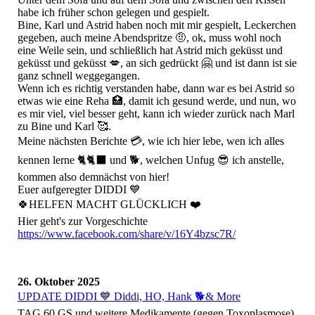
habe ich früher schon gelegen und gespielt.
Bine, Karl und Astrid haben noch mit mir gespielt, Leckerchen
gegeben, auch meine Abendspritze 🤨, ok, muss wohl noch
eine Weile sein, und schließlich hat Astrid mich geküsst und
geküsst und geküsst 💋, an sich gedrückt 🤗 und ist dann ist sie
ganz schnell weggegangen.
Wenn ich es richtig verstanden habe, dann war es bei Astrid so
etwas wie eine Reha 🏥, damit ich gesund werde, und nun, wo
es mir viel, viel besser geht, kann ich wieder zurück nach Marl
zu Bine und Karl 🥰.
Meine nächsten Berichte 💳, wie ich hier lebe, wen ich alles
kennen lerne 🐈🐈‍⬛ und 🐕, welchen Unfug 😎 ich anstelle,
kommen also demnächst von hier!
Euer aufgeregter DIDDI 💙
🍀HELFEN MACHT GLÜCKLICH ❤️
Hier geht's zur Vorgeschichte
https://www.facebook.com/share/v/16Y4bzsc7R/
26. Oktober 2025
UPDATE DIDDI 💙 Diddi, HO, Hank 🐕& More
TAG 60 GS und weitere Medikamente (gegen Toxoplasmose)