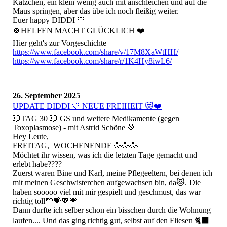
Kätzchen, ein klein wenig auch mit anschleichen und auf die
Maus springen, aber das übe ich noch fleißig weiter.
Euer happy DIDDI 💙
🍀HELFEN MACHT GLÜCKLICH ❤️
Hier geht's zur Vorgeschichte
https://www.facebook.com/share/v/17M8XaWtHH/
https://www.facebook.com/share/r/1K4Hy8iwL6/
26. September 2025
UPDATE DIDDI 💙 NEUE FREIHEIT 😻❤️
💥TAG 30 💥 GS und weitere Medikamente (gegen
Toxoplasmose) - mit Astrid Schöne 💚
Hey Leute,
FREITAG, WOCHENENDE 🥳🥳🥳
Möchtet ihr wissen, was ich die letzten Tage gemacht und
erlebt habe????
Zuerst waren Bine und Karl, meine Pflegeeltern, bei denen ich
mit meinen Geschwisterchen aufgewachsen bin, da😻. Die
haben sooooo viel mit mir gespielt und geschmust, das war
richtig toll💘💝💖💗
Dann durfte ich selber schon ein bisschen durch die Wohnung
laufen.... Und das ging richtig gut, selbst auf den Fliesen 🐈‍⬛