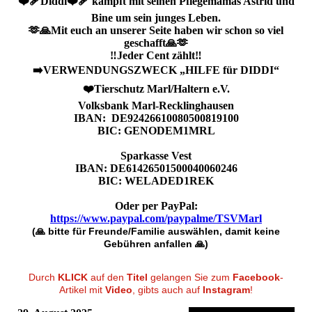
❤️‍🩹Diddi❤️‍🩹 kämpft mit seinen Pflegemamas Astrid und
Bine um sein junges Leben.
🫶🙏Mit euch an unserer Seite haben wir schon so viel
geschafft🙏🫶
‼️Jeder Cent zählt‼️
➡️VERWENDUNGSZWECK „HILFE für DIDDI“
❤️Tierschutz Marl/Haltern e.V.
Volksbank Marl-Recklinghausen
IBAN: DE92426610080500819100
BIC: GENODEM1MRL
Sparkasse Vest
IBAN: DE61426501500040060246
BIC: WELADED1REK
Oder per PayPal:
https://www.paypal.com/paypalme/TSVMarl
(🙏 bitte für Freunde/Familie auswählen, damit keine
Gebühren anfallen 🙏)
Durch
KLICK
auf den
Titel
gelangen Sie zum
Facebook
-
Artikel mit
Video
, gibts auch auf
Instagram
!