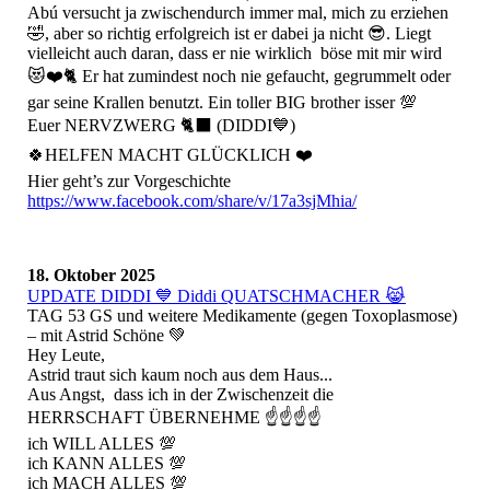
Abú versucht ja zwischendurch immer mal, mich zu erziehen
🤣, aber so richtig erfolgreich ist er dabei ja nicht 😎. Liegt
vielleicht auch daran, dass er nie wirklich böse mit mir wird
😻❤️🐈 Er hat zumindest noch nie gefaucht, gegrummelt oder
gar seine Krallen benutzt. Ein toller BIG brother isser 💯
Euer NERVZWERG 🐈‍⬛ (DIDDI💙)
🍀HELFEN MACHT GLÜCKLICH ❤️
Hier geht’s zur Vorgeschichte
https://www.facebook.com/share/v/17a3sjMhia/
18. Oktober 2025
UPDATE DIDDI 💙 Diddi QUATSCHMACHER 😹
TAG 53 GS und weitere Medikamente (gegen Toxoplasmose)
– mit Astrid Schöne 💚
Hey Leute,
Astrid traut sich kaum noch aus dem Haus...
Aus Angst, dass ich in der Zwischenzeit die
HERRSCHAFT ÜBERNEHME ☝️☝️☝️☝️
ich WILL ALLES 💯
ich KANN ALLES 💯
ich MACH ALLES 💯