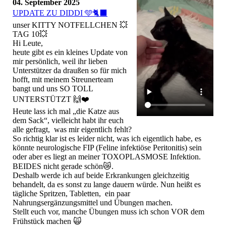
04. September 2025
UPDATE ZU DIDDI 🩵🐈‍⬛
unser KITTY NOTFELLCHEN 💥
TAG 10💥
Hi Leute,
heute gibt es ein kleines Update von
mir persönlich, weil ihr lieben
Unterstützer da draußen so für mich
hofft, mit meinem Streunerteam
bangt und uns SO TOLL
UNTERSTÜTZT 🙌❤️
Heute lass ich mal „die Katze aus
dem Sack“, vielleicht habt ihr euch
alle gefragt, was mir eigentlich fehlt?
So richtig klar ist es leider nicht, was ich eigentlich habe, es
könnte neurologische FIP (Feline infektiöse Peritonitis) sein
oder aber es liegt an meiner TOXOPLASMOSE Infektion.
BEIDES nicht gerade schön😿.
Deshalb werde ich auf beide Erkrankungen gleichzeitig
behandelt, da es sonst zu lange dauern würde. Nun heißt es
tägliche Spritzen, Tabletten, ein paar
Nahrungsergänzungsmittel und Übungen machen.
Stellt euch vor, manche Übungen muss ich schon VOR dem
Frühstück machen 🙀