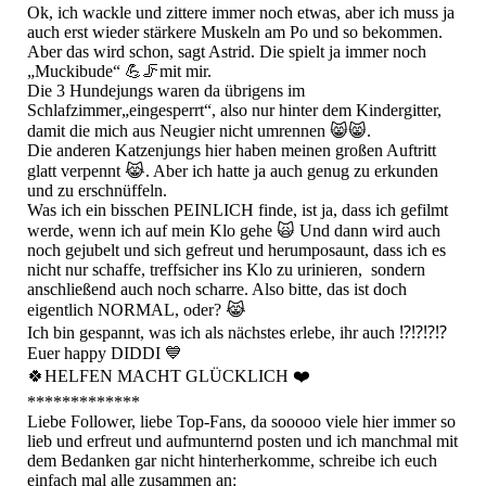
Ok, ich wackle und zittere immer noch etwas, aber ich muss ja
auch erst wieder stärkere Muskeln am Po und so bekommen.
Aber das wird schon, sagt Astrid. Die spielt ja immer noch
„Muckibude“ 💪🦵mit mir.
Die 3 Hundejungs waren da übrigens im
Schlafzimmer„eingesperrt“, also nur hinter dem Kindergitter,
damit die mich aus Neugier nicht umrennen 😸😸.
Die anderen Katzenjungs hier haben meinen großen Auftritt
glatt verpennt 😹. Aber ich hatte ja auch genug zu erkunden
und zu erschnüffeln.
Was ich ein bisschen PEINLICH finde, ist ja, dass ich gefilmt
werde, wenn ich auf mein Klo gehe 🙀 Und dann wird auch
noch gejubelt und sich gefreut und herumposaunt, dass ich es
nicht nur schaffe, treffsicher ins Klo zu urinieren, sondern
anschließend auch noch scharre. Also bitte, das ist doch
eigentlich NORMAL, oder? 😹
Ich bin gespannt, was ich als nächstes erlebe, ihr auch ⁉️⁉️⁉️⁉️
Euer happy DIDDI 💙
🍀HELFEN MACHT GLÜCKLICH ❤️
*************
Liebe Follower, liebe Top-Fans, da sooooo viele hier immer so
lieb und erfreut und aufmunternd posten und ich manchmal mit
dem Bedanken gar nicht hinterherkomme, schreibe ich euch
einfach mal alle zusammen an: