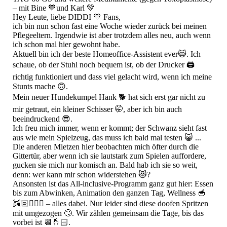
– mit Bine 🧡und Karl 💚
Hey Leute, liebe DIDDI 💙 Fans,
ich bin nun schon fast eine Woche wieder zurück bei meinen
Pflegeeltern. Irgendwie ist aber trotzdem alles neu, auch wenn
ich schon mal hier gewohnt habe.
Aktuell bin ich der beste Homeoffice-Assistent ever😸. Ich
schaue, ob der Stuhl noch bequem ist, ob der Drucker 🖨️
richtig funktioniert und dass viel gelacht wird, wenn ich meine
Stunts mache 🙃.
Mein neuer Hundekumpel Hank 🐕 hat sich erst gar nicht zu
mir getraut, ein kleiner Schisser 🤭, aber ich bin auch
beeindruckend 😎.
Ich freu mich immer, wenn er kommt; der Schwanz sieht fast
aus wie mein Spielzeug, das muss ich bald mal testen 😺 ...
Die anderen Mietzen hier beobachten mich öfter durch die
Gittertür, aber wenn ich sie lautstark zum Spielen auffordere,
gucken sie mich nur komisch an. Bald hab ich sie so weit,
denn: wer kann mir schon widerstehen 😻?
​Ansonsten ist das All-inclusive-Programm ganz gut hier: Essen
bis zum Abwinken, Animation den ganzen Tag, Wellness 🥣
👯🏻🧖🏻‍♂️ – alles dabei. Nur leider sind diese doofen Spritzen
mit umgezogen 🙄. Wir zählen gemeinsam die Tage, bis das
vorbei ist 📆🤞🏻.