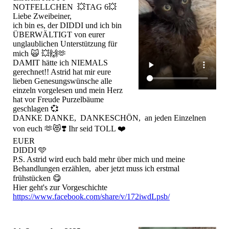
NOTFELLCHEN 💥TAG 6💥
Liebe Zweibeiner,
ich bin es, der DIDDI und ich bin
ÜBERWÄLTIGT von eurer
unglaublichen Unterstützung für
mich 🙀 💥🙌🫶
DAMIT hätte ich NIEMALS
gerechnet!! Astrid hat mir eure
lieben Genesungswünsche alle
einzeln vorgelesen und mein Herz
hat vor Freude Purzelbäume
geschlagen 💞
DANKE DANKE, DANKESCHÖN, an jeden Einzelnen
von euch 🫶😻❣️ Ihr seid TOLL ❤️
EUER
DIDDI 🩵
P.S. Astrid wird euch bald mehr über mich und meine
Behandlungen erzählen, aber jetzt muss ich erstmal
frühstücken 😋
Hier geht's zur Vorgeschichte
https://www.facebook.com/share/v/172iwdLpsb/