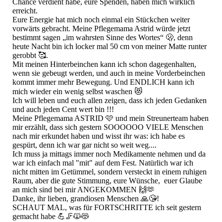
Chance verdient habe, eure Spenden, haben mich wirklich
erreicht.
Eure Energie hat mich noch einmal ein Stückchen weiter
vorwärts gebracht. Meine Pflegemama Astrid würde jetzt
bestimmt sagen „im wahrsten Sinne des Wortes“ 🫢, denn
heute Nacht bin ich locker mal 50 cm von meiner Matte runter
gerobbt 🥰.
Mit meinen Hinterbeinchen kann ich schon dagegenhalten,
wenn sie gebeugt werden, und auch in meine Vorderbeinchen
kommt immer mehr Bewegung. Und ENDLICH kann ich
mich wieder ein wenig selbst waschen 😻
Ich will leben und euch allen zeigen, dass ich jeden Gedanken
und auch jeden Cent wert bin !!!
Meine Pflegemama ASTRID 🩷 und mein Streunerteam haben
mir erzählt, dass sich gestern SOOOOOO VIELE Menschen
nach mir erkundet haben und wisst ihr was: ich habe es
gespürt, denn ich war gar nicht so weit weg....
Ich muss ja mittags immer noch Medikamente nehmen und da
war ich einfach mal "mit" auf dem Fest. Natürlich war ich
nicht mitten im Getümmel, sondern versteckt in einem ruhigen
Raum, aber die gute Stimmung, eure Wünsche, euer Glaube
an mich sind bei mir ANGEKOMMEN 🙌🫶
Danke, ihr lieben, grandiosen Menschen 🙏😘!
SCHAUT MAL, was für FORTSCHRITTE ich seit gestern
gemacht habe 💪🦵🙀😻