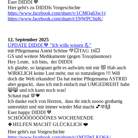
Euer DIDDI 💙
Hier geht's zu DIDDIs Vorgeschichte
https://www.facebook.com/share/v/1CMQa63w1j/
https://www.facebook.com/share/r/19jWPCStrK/
12. September 2025
UPDATE DIDDI 💙 "Ich wills wissen 💪"
mit Pflegemama Astrid Schöne 💚💥TAG 16💥
GS und weitere Medikamente (gegen Toxoplasmose)
Hey Leute, ich bins, der DIDDI
ich glaube, so langsam geht es aufwärts mit mir 😻 Hab auch
WIRKLICH keine Lust mehr, nur so rumzuliegen !!! Will
doch die Welt erkunden! Da hat meine Pflegemama ASTRID
aber geguckt, dass ich mich einfach mal UMGEDREHT habe
😸😸 und ich kann noch was!
Schaut mal 💯💗
Ich danke euch von Herzen, dass ihr mich soooo großartig
unterstützt und mir immer wieder Mut macht 💕🫶🙌
Euer happy DIDDI 💙
SCHÖÖÖÖÖÖÖÖNES WOCHENENDE
🍀HELFEN MACHT GLÜCKLICH ❤️
Hier geht's zur Vorgeschichte
https://www.facebook.com/share/v/1M35WLKQ6A/