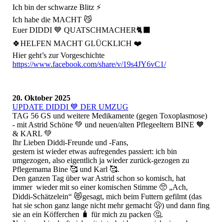
Ich bin der schwarze Blitz ⚡️
Ich habe die MACHT 😼
Euer DIDDI 💙 QUATSCHMACHER🐈‍⬛
🍀HELFEN MACHT GLÜCKLICH ❤️
Hier geht’s zur Vorgeschichte
https://www.facebook.com/share/v/19s4JY6vC1/
20. Oktober 2025
UPDATE DIDDI 💙 DER UMZUG
TAG 56 GS und weitere Medikamente (gegen Toxoplasmose)
- mit Astrid Schöne 💚 und neuen/alten Pflegeeltern BINE 🧡
& KARL 💚
Ihr Lieben Diddi-Freunde und -Fans,
gestern ist wieder etwas aufregendes passiert: ich bin
umgezogen, also eigentlich ja wieder zurück-gezogen zu
Pflegemama Bine 🥰 und Karl 🥰.
Den ganzen Tag über war Astrid schon so komisch, hat
immer wieder mit so einer komischen Stimme 🥺 „Ach,
Diddi-Schätzelein“ 😻gesagt, mich beim Futtern gefilmt (das
hat sie schon ganz lange nicht mehr gemacht 🫢) und dann fing
sie an ein Köfferchen 🧳 für mich zu packen 🤔.