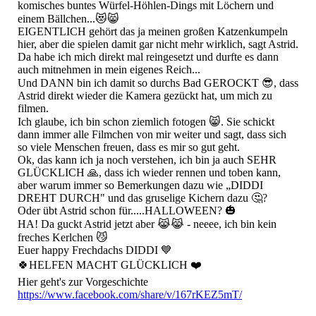
komisches buntes Würfel-Höhlen-Dings mit Löchern und
einem Bällchen...😻😸
EIGENTLICH gehört das ja meinen großen Katzenkumpeln
hier, aber die spielen damit gar nicht mehr wirklich, sagt Astrid.
Da habe ich mich direkt mal reingesetzt und durfte es dann
auch mitnehmen in mein eigenes Reich...
Und DANN bin ich damit so durchs Bad GEROCKT 😎, dass
Astrid direkt wieder die Kamera gezückt hat, um mich zu
filmen.
Ich glaube, ich bin schon ziemlich fotogen 😸. Sie schickt
dann immer alle Filmchen von mir weiter und sagt, dass sich
so viele Menschen freuen, dass es mir so gut geht.
Ok, das kann ich ja noch verstehen, ich bin ja auch SEHR
GLÜCKLICH 🙏, dass ich wieder rennen und toben kann,
aber warum immer so Bemerkungen dazu wie „DIDDI
DREHT DURCH" und das gruselige Kichern dazu 🤔?
Oder übt Astrid schon für.....HALLOWEEN? 🎃
HA! Da guckt Astrid jetzt aber 😹😹 - neeee, ich bin kein
freches Kerlchen 😼
Euer happy Frechdachs DIDDI 💙
🍀HELFEN MACHT GLÜCKLICH ❤️
Hier geht's zur Vorgeschichte
https://www.facebook.com/share/v/167rKEZ5mT/