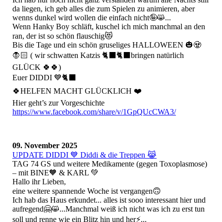
da liegen, ich geb alles die zum Spielen zu animieren, aber
wenns dunkel wird wollen die einfach nicht🤪😸...
Wenn Hanky Boy schläft, kuschel ich mich manchmal an den
ran, der ist so schön flauschig😻
Bis die Tage und ein schön gruseliges HALLOWEEN 🎃🧟
🧛🏻 ( wir schwatten Katzis 🐈‍⬛🐈‍⬛bringen natürlich
GLÜCK 🍀🍀)
Euer DIDDI 💙🐈‍⬛
🍀HELFEN MACHT GLÜCKLICH ❤️
Hier geht’s zur Vorgeschichte
https://www.facebook.com/share/v/1GpQUcCWA3/
09. November 2025
UPDATE DIDDI 💙 Diddi & die Treppen 😹
TAG 74 GS und weitere Medikamente (gegen Toxoplasmose)
– mit BINE🧡 & KARL 💚
Hallo ihr Lieben,
eine weitere spannende Woche ist vergangen🙃
Ich hab das Haus erkundet... alles ist sooo interessant hier und
aufregend🤗😸...Manchmal weiß ich nicht was ich zu erst tun
soll und renne wie ein Blitz hin und her⚡️...