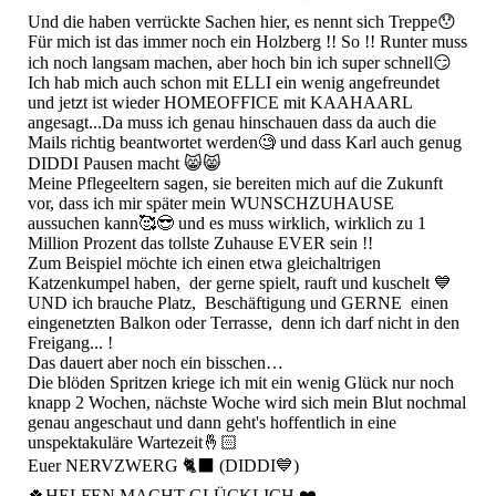
Und die haben verrückte Sachen hier, es nennt sich Treppe😯
Für mich ist das immer noch ein Holzberg !! So !! Runter muss
ich noch langsam machen, aber hoch bin ich super schnell😏
Ich hab mich auch schon mit ELLI ein wenig angefreundet
und jetzt ist wieder HOMEOFFICE mit KAAHAARL
angesagt...Da muss ich genau hinschauen dass da auch die
Mails richtig beantwortet werden🧐 und dass Karl auch genug
DIDDI Pausen macht 😸😸
Meine Pflegeeltern sagen, sie bereiten mich auf die Zukunft
vor, dass ich mir später mein WUNSCHZUHAUSE
aussuchen kann🥰😎 und es muss wirklich, wirklich zu 1
Million Prozent das tollste Zuhause EVER sein !!
Zum Beispiel möchte ich einen etwa gleichaltrigen
Katzenkumpel haben, der gerne spielt, rauft und kuschelt 💙
UND ich brauche Platz, Beschäftigung und GERNE einen
eingenetzten Balkon oder Terrasse, denn ich darf nicht in den
Freigang... !
Das dauert aber noch ein bisschen…
Die blöden Spritzen kriege ich mit ein wenig Glück nur noch
knapp 2 Wochen, nächste Woche wird sich mein Blut nochmal
genau angeschaut und dann geht's hoffentlich in eine
unspektakuläre Wartezeit🤞🏻
Euer NERVZWERG 🐈‍⬛ (DIDDI💙)
🍀HELFEN MACHT GLÜCKLICH ❤️