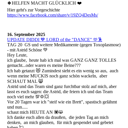
🍀HELFEN MACHT GLÜCKLICH ❤️
Hier geht's zur Vorgeschichte
https://www.facebook.com/share/v/19ZQ4DesMs/
16. September 2025
UPDATE DIDDI 💙 LORD of the "DANCE" 🫶🕺
TAG 20 GS und weitere Medikamente (gegen Toxoplasmose)
- mit Astrid Schöne 💚
Hey Leute,
ich glaube, heute hab ich mal was GANZ GANZ TOLLES
gemacht...oder waren es meine Beine???
Ich hab getanzt 😻 Zumindest sieht es ein wenig so aus, auch
wenn meine MUCKIS noch ganz schön wackeln, aber
SCHAUT MAL 😸
Astrid und das Team sind ganz furchtbar stolz auf mich, aber
lasst es euch sagen: die Astrid, die feiern ich und das Team
noch viel mehr 💯💢💥
Vor 20 Tagen war ich "steif wie ein Brett", spastisch gelähmt
und nun.....
schaut mich HEUTE AN 💟😸
Ich danke euch allen da draußen, die jeden Tag an mich
denken, an mich glauben, für mich gespendet und gebetet
haben 💘