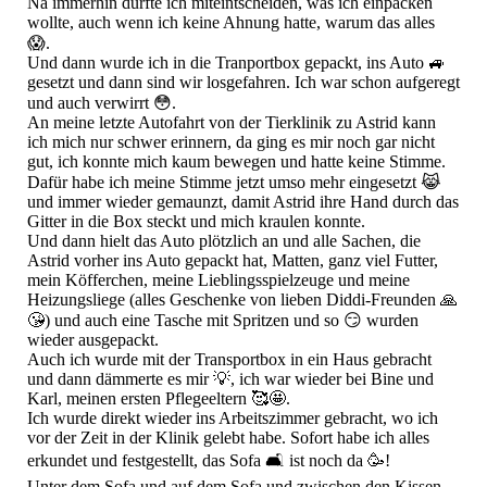
Na immerhin durfte ich miteintscheiden, was ich einpacken
wollte, auch wenn ich keine Ahnung hatte, warum das alles
😱.
Und dann wurde ich in die Tranportbox gepackt, ins Auto 🚙
gesetzt und dann sind wir losgefahren. Ich war schon aufgeregt
und auch verwirrt 😳.
An meine letzte Autofahrt von der Tierklinik zu Astrid kann
ich mich nur schwer erinnern, da ging es mir noch gar nicht
gut, ich konnte mich kaum bewegen und hatte keine Stimme.
Dafür habe ich meine Stimme jetzt umso mehr eingesetzt 😹
und immer wieder gemaunzt, damit Astrid ihre Hand durch das
Gitter in die Box steckt und mich kraulen konnte.
Und dann hielt das Auto plötzlich an und alle Sachen, die
Astrid vorher ins Auto gepackt hat, Matten, ganz viel Futter,
mein Köfferchen, meine Lieblingsspielzeuge und meine
Heizungsliege (alles Geschenke von lieben Diddi-Freunden 🙏
😘) und auch eine Tasche mit Spritzen und so 😏 wurden
wieder ausgepackt.
Auch ich wurde mit der Transportbox in ein Haus gebracht
und dann dämmerte es mir 💡, ich war wieder bei Bine und
Karl, meinen ersten Pflegeeltern 🥰🤩.
Ich wurde direkt wieder ins Arbeitszimmer gebracht, wo ich
vor der Zeit in der Klinik gelebt habe. Sofort habe ich alles
erkundet und festgestellt, das Sofa 🛋️ ist noch da 🥳!
Unter dem Sofa und auf dem Sofa und zwischen den Kissen