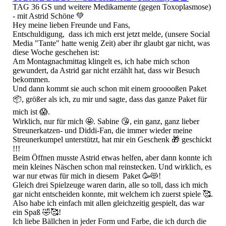
TAG 36 GS und weitere Medikamente (gegen Toxoplasmose)
- mit Astrid Schöne 💚
Hey meine lieben Freunde und Fans,
Entschuldigung, dass ich mich erst jetzt melde, (unsere Social
Media "Tante" hatte wenig Zeit) aber ihr glaubt gar nicht, was
diese Woche geschehen ist:
Am Montagnachmittag klingelt es, ich habe mich schon
gewundert, da Astrid gar nicht erzählt hat, dass wir Besuch
bekommen.
Und dann kommt sie auch schon mit einem grooooßen Paket
📦, größer als ich, zu mir und sagte, dass das ganze Paket für
mich ist 😱.
Wirklich, nur für mich 🤩. Sabine 😘, ein ganz, ganz lieber
Streunerkatzen- und Diddi-Fan, die immer wieder meine
Streunerkumpel unterstützt, hat mir ein Geschenk 🎁 geschickt
!!!
Beim Öffnen musste Astrid etwas helfen, aber dann konnte ich
mein kleines Näschen schon mal reinstecken. Und wirklich, es
war nur etwas für mich in diesem Paket 🥳😻!
Gleich drei Spielzeuge waren darin, alle so toll, dass ich mich
gar nicht entscheiden konnte, mit welchem ich zuerst spiele 🥰.
Also habe ich einfach mit allen gleichzeitig gespielt, das war
ein Spaß 🤣🥰!
Ich liebe Bällchen in jeder Form und Farbe, die ich durch die