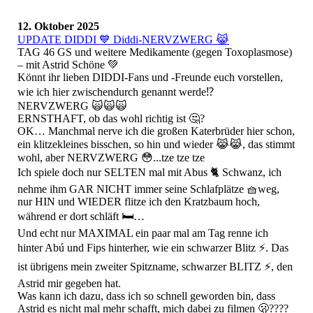
12. Oktober 2025
UPDATE DIDDI 💙 Diddi-NERVZWERG 😹
TAG 46 GS und weitere Medikamente (gegen Toxoplasmose)
– mit Astrid Schöne 💚
Könnt ihr lieben DIDDI-Fans und -Freunde euch vorstellen,
wie ich hier zwischendurch genannt werde⁉️
NERVZWERG 🙀🙀🙀
ERNSTHAFT, ob das wohl richtig ist 🤔?
OK… Manchmal nerve ich die großen Katerbrüder hier schon,
ein klitzekleines bisschen, so hin und wieder 😹😹, das stimmt
wohl, aber NERVZWERG 😳...tze tze tze
Ich spiele doch nur SELTEN mal mit Abus 🐈 Schwanz, ich
nehme ihm GAR NICHT immer seine Schlafplätze 🧺weg,
nur HIN und WIEDER flitze ich den Kratzbaum hoch,
während er dort schläft 🛏️…
Und echt nur MAXIMAL ein paar mal am Tag renne ich
hinter Abú und Fips hinterher, wie ein schwarzer Blitz ⚡️. Das
ist übrigens mein zweiter Spitzname, schwarzer BLITZ ⚡️, den
Astrid mir gegeben hat.
Was kann ich dazu, dass ich so schnell geworden bin, dass
Astrid es nicht mal mehr schafft, mich dabei zu filmen 🫢????