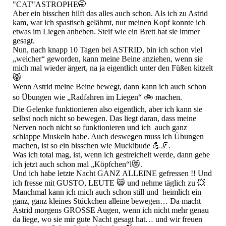
"CAT"ASTROPHE🤭
Aber ein bisschen hilft das alles auch schon. Als ich zu Astrid
kam, war ich spastisch gelähmt, nur meinen Kopf konnte ich
etwas im Liegen anheben. Steif wie ein Brett hat sie immer
gesagt.
Nun, nach knapp 10 Tagen bei ASTRID, bin ich schon viel
„weicher“ geworden, kann meine Beine anziehen, wenn sie
mich mal wieder ärgert, na ja eigentlich unter den Füßen kitzelt
😾
Wenn Astrid meine Beine bewegt, dann kann ich auch schon
so Übungen wie „Radfahren im Liegen“ 🚲 machen.
Die Gelenke funktionieren also eigentlich, aber ich kann sie
selbst noch nicht so bewegen. Das liegt daran, dass meine
Nerven noch nicht so funktionieren und ich auch ganz
schlappe Muskeln habe. Auch deswegen muss ich Übungen
machen, ist so ein bisschen wie Muckibude 💪🦵.
Was ich total mag, ist, wenn ich gestreichelt werde, dann gebe
ich jetzt auch schon mal „Köpfchen“l😻.
Und ich habe letzte Nacht GANZ ALLEINE gefressen !! Und
ich fresse mit GUSTO, LEUTE 😸 und nehme täglich zu 💥
Manchmal kann ich mich auch schon still und heimlich ein
ganz, ganz kleines Stückchen alleine bewegen… Da macht
Astrid morgens GROSSE Augen, wenn ich nicht mehr genau
da liege, wo sie mir gute Nacht gesagt hat… und wir freuen