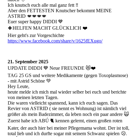
Ich knutsch euch alle mal ganz fett ‼️
Aber den FETTESTEN Knutscher bekommt MEINE
ASTRID 💋💋💋💋
Euer super happy DIDDI 💙
🍀HELFEN MACHT GLÜCKLICH ❤️
Hier geht's zur Vorgeschichte
https://www.facebook.com/share/v/1625fEXugo/
21. September 2025
UPDATE DIDDI 💙 Neue FREUNDE 😻❤️
TAG 25 GS und weitere Medikamente (gegen Toxoplasmose)
- mit Astrid Schöne 💚
Hey Leute,
heute melde ich mich mal wieder selber bei euch und berichte
von meinen letzten Tagen.
Die waren vielleicht spannend, kann ich euch sagen. Das
Revier von ASTRID ( sie nennt es Wohnung) ist nämlich viel
größer als mein Badezimmer, da leben noch ein paar andere 🙀
Zuerst habe ich ABÚ 🐈 kennen gelernt, einen großen roten
Kater, der auch hier bei meiner Pflegemama wohnt. Der ist toll,
total lieb und ich durfte sogar mit seinem Schwanz spielen 🫢.