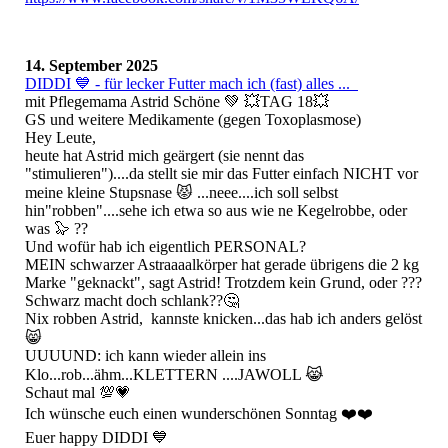
14. September 2025
DIDDI 💙 - für lecker Futter mach ich (fast) alles ...
mit Pflegemama Astrid Schöne 💚 💥TAG 18💥
GS und weitere Medikamente (gegen Toxoplasmose)
Hey Leute,
heute hat Astrid mich geärgert (sie nennt das
"stimulieren")....da stellt sie mir das Futter einfach NICHT vor
meine kleine Stupsnase 😾 ...neee....ich soll selbst
hin"robben"....sehe ich etwa so aus wie ne Kegelrobbe, oder
was 🦭 ??
Und wofür hab ich eigentlich PERSONAL?
MEIN schwarzer Astraaaalkörper hat gerade übrigens die 2 kg
Marke "geknackt", sagt Astrid! Trotzdem kein Grund, oder ???
Schwarz macht doch schlank??🤔
Nix robben Astrid, kannste knicken...das hab ich anders gelöst
😸
UUUUND: ich kann wieder allein ins
Klo...rob...ähm...KLETTERN ....JAWOLL 😹
Schaut mal 💯💗
Ich wünsche euch einen wunderschönen Sonntag ❤️❤️
Euer happy DIDDI 💙