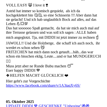
VOLL EASY 😸 I love it ❣️
Astrid hat immer so komisch gequiekt, als ich da
hochgeklettert bin 🤔🤔, so eine Schisserin !!! Aber dann hat
sie gelacht! Und ich hab unglaublich Bock auf alles, auf das
Leben 💪💥💯
Das hat soooooo Spaß gemacht, da hat sie mich auch mal auf
ihre Terrasse gelassen und was soll ich sagen : ALLE haben
mich angeglotzt. Tja, mit DIDDI ist jetzt immer zu rechnen ☝️
JAWOLL!! Und die Holzberge, die schaff ich auch noch, ihr
werdet es schon sehen 😼
FRITZCHEN hat mich dann noch getauft....bäh...das war
schon ein bisschen eklig, Leute....und er hat MUNDGERUCH
😵‍💫
Muss jetzt aber ne Runde Bubu machen 😴
Euer happy DIDDI 💙
🍀HELFEN MACHT GLÜCKLICH ❤️
Hier geht's zur Vorgeschichte
https://www.facebook.com/share/v/1A3taqXy6S/
05. Oktober 2025
UPDATE DIDDI 💙 GESCHENKE "Unboxing"🎁🎁