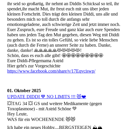
ihr seid so großartig, ihr nehmt an Diddis Schicksal so teil, ihr
spendet,ihr macht Mut, ihr freut euch mit uns über jeden
kleinen Fortschritt. Dies trägt den kleinen Diddi, uns alle und
besonders mich so toll durch die anfangs sehr
emotionsgeladene, auch schwierige Zeit und jetzt immer noch.
Euer Zuspruch, eure Freude und ganz klar auch eure Spenden
haben uns jeden Tag den Mut gegeben, diesen Weg mit Diddi
zu gehen. Es ist so ein tolles Gefühl, so viele liebe Menschen
(auch durch die Ferne) an unserer Seite zu haben. Danke,
danke, danke! 🙏🙏🙏🙏🙏😻😻😻😻😻!
Schön, dass es euch alle gibt! 🤩🤩🤩🤩🤩🤩🤩🤩🤩
Eure Diddi-Pflegemama Astrid
Hier geht's zur Vorgeschichte
https://www.facebook.com/share/v/17Eqvciswp/
01. Oktober 2025
UPDATE DIDDI 💙 NO LIMITS !!! 😻❤️
💥TAG 34 💥 GS und weitere Medikamente (gegen
Toxoplasmose) - mit Astrid Schöne 💚
Hey Leute,
WAS für ein WOCHENENDE 😻😻
Ich habe ein neues Hobby....BERGSTEIGEN ⛰️🏔