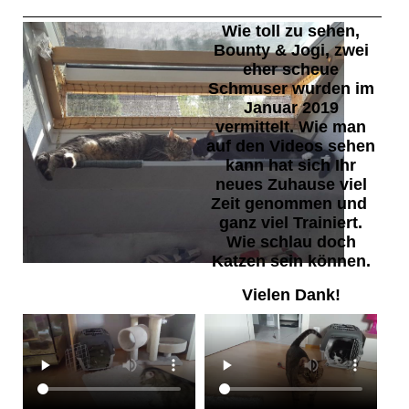
Wie toll zu sehen,
Bounty & Jogi, zwei
eher scheue
Schmuser wurden im
Januar 2019
vermittelt. Wie man
auf den Videos sehen
kann hat sich Ihr
neues Zuhause viel
Zeit genommen und
ganz viel Trainiert.
Wie schlau doch
Katzen sein können.
Vielen Dank!