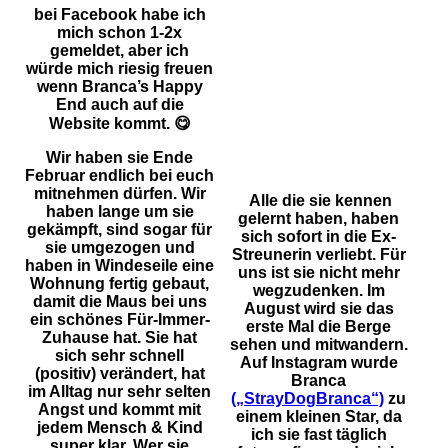
bei Facebook habe ich
mich schon 1-2x
gemeldet, aber ich
würde mich riesig freuen
wenn Branca’s Happy
End auch auf die
Website kommt. 😋
Wir haben sie Ende
Februar endlich bei euch
mitnehmen dürfen. Wir
Alle die sie kennen
haben lange um sie
gelernt haben, haben
gekämpft, sind sogar für
sich sofort in die Ex-
sie umgezogen und
Streunerin verliebt. Für
haben in Windeseile eine
uns ist sie nicht mehr
Wohnung fertig gebaut,
wegzudenken. Im
damit die Maus bei uns
August wird sie das
ein schönes Für-Immer-
erste Mal die Berge
Zuhause hat. Sie hat
sehen und mitwandern.
sich sehr schnell
Auf Instagram wurde
(positiv) verändert, hat
Branca
im Alltag nur sehr selten
(„StrayDogBranca“)
zu
Angst und kommt mit
einem kleinen Star, da
jedem Mensch & Kind
ich sie fast täglich
super klar. Wer sie