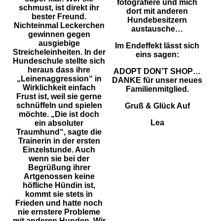
fotografiere und mich
schmust, ist direkt ihr
dort mit anderen
bester Freund.
Hundebesitzern
Nichteinmal Leckerchen
austausche…
gewinnen gegen
ausgiebige
Im Endeffekt lässt sich
Streicheleinheiten. In der
eins sagen:
Hundeschule stellte sich
heraus dass ihre
ADOPT DON’T SHOP…
„Leinenaggression“ in
DANKE für unser neues
Wirklichkeit einfach
Familienmitglied.
Frust ist, weil sie gerne
schnüffeln und spielen
Gruß & Glück Auf
möchte. „Die ist doch
Lea
ein absoluter
Traumhund“, sagte die
Trainerin in der ersten
Einzelstunde. Auch
wenn sie bei der
Begrüßung ihrer
Artgenossen keine
höfliche Hündin ist,
kommt sie stets in
Frieden und hatte noch
nie ernstere Probleme
mit anderen Hunden. Wir