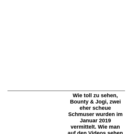
Momo
Dennis
Blue
Lucky
Viana neu
Falk
Wie toll zu sehen,
Bounty & Jogi, zwei
eher scheue
Schmuser wurden im
Januar 2019
vermittelt. Wie man
auf den Videos sehen