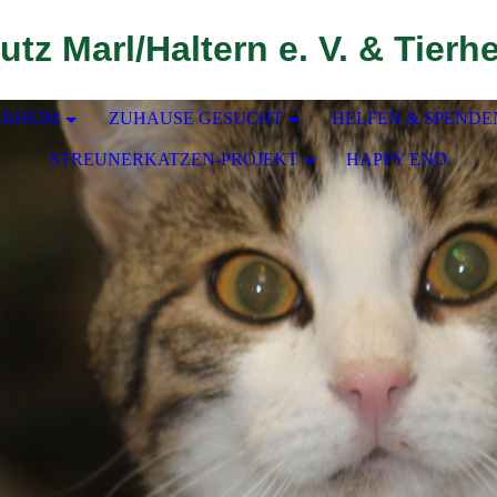
utz Marl/Haltern e. V. & Tierh
ERHEIM
ZUHAUSE GESUCHT
HELFEN & SPENDE
STREUNERKATZEN-PROJEKT
HAPPY END