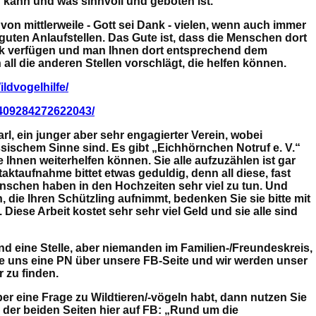
 kann und was sinnvoll und geboten ist.
 von mittlerweile - Gott sei Dank - vielen, wenn auch immer
guten Anlaufstellen. Das Gute ist, dass die Menschen dort
erk verfügen und man Ihnen dort entsprechend dem
 all die anderen Stellen vorschlägt, die helfen können.
ldvogelhilfe/
1409284272622043/
rl, ein junger aber sehr engagierter Verein, wobei
ssischem Sinne sind. Es gibt „Eichhörnchen Notruf e. V.“
e Ihnen weiterhelfen können. Sie alle aufzuzählen ist gar
taktaufnahme bittet etwas geduldig, denn all diese, fast
nschen haben in den Hochzeiten sehr viel zu tun. Und
 die Ihren Schützling aufnimmt, bedenken Sie sie bitte mit
. Diese Arbeit kostet sehr sehr viel Geld und sie alle sind
und eine Stelle, aber niemanden im Familien-/Freundeskreis,
e uns eine PN über unsere FB-Seite und wir werden unser
 zu finden.
ber eine Frage zu Wildtieren/-vögeln habt, dann nutzen Sie
der beiden Seiten hier auf FB: „Rund um die