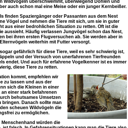
on Wildvögeln überschwemmt, überwiegend Dohlen und
ber auch schon mal eine Meise oder ein junger Kernbeißer.
ls finden Spaziergänger oder Passanten aus dem Nest
ene Vögel und nehmen die Tiere mit sich, um sie in guter
t aus einer bedrohlichen Situation zu retten. Oft ist die
 sie aussieht. Häufig verlassen Jungvögel schon das Nest,
zen bei ihren ersten Flugversuchen ab. Sie werden aber in
Elternvögeln weiterhin mit Futter versorgt.
sogar gefährlich für diese Tiere, weil es sehr schwierig ist,
äppeln und der Versuch von unerfahrenen Tierfreunden
s endet. Und auch für erfahrene Vogelkenner ist es immer
ierig, diese Tiere zu retten.
tuation kommt, empfehlen wir
he zu lassen und aus der
n sich die Kleinen in einer
. an einer stark befahrenen
e durch behutsames Umsetzen
u bringen. Danach sollte man
 den scheuen Wildvögeln die
gsfrei zu ermöglichen.
n Menschenhand würden die
ist falsch. In Gefahrensituationen kann man die Tiere also