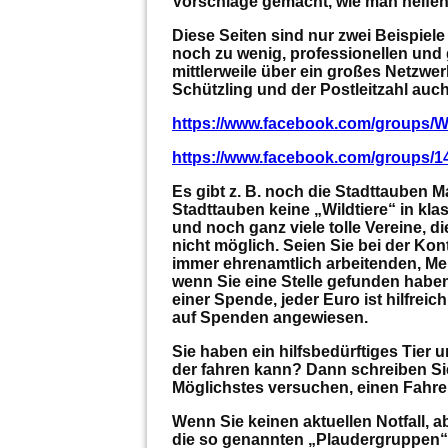
Vorschläge gemacht, wie man helfen
Diese Seiten sind nur zwei Beispiele
noch zu wenig, professionellen und 
mittlerweile über ein großes Netzw
Schützling und der Postleitzahl auch
https://www.facebook.com/groups/Wi
https://www.facebook.com/groups/
Es gibt z. B. noch die Stadttauben Ma
Stadttauben keine „Wildtiere“ in kla
und noch ganz viele tolle Vereine, di
nicht möglich. Seien Sie bei der Kon
immer ehrenamtlich arbeitenden, Me
wenn Sie eine Stelle gefunden haben,
einer Spende, jeder Euro ist hilfreich
auf Spenden angewiesen.
Sie haben ein hilfsbedürftiges Tier 
der fahren kann? Dann schreiben Si
Möglichstes versuchen, einen Fahrer
Wenn Sie keinen aktuellen Notfall, a
die so genannten „Plaudergruppen“ 