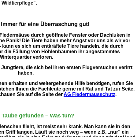
 Wildtierpflege“.
 Immer für eine Überraschung gut!
Fledermäuse durch geöffnete Fenster oder Dachluken in
ine Panik! Die Tiere haben mehr Angst vor uns als wir vor
 - kann es sich um entkräftete Tiere handeln, die durch
r die Fällung von Höhlenbäumen ihr angestammtes
Winterquartier verloren.
ungtiere, die sich bei ihren ersten Flugversuchen verirrt
haben.
en erhalten und weitergehende Hilfe benötigen, rufen Sie
stehen Ihnen die Fachleute gerne mit Rat und Tat zur Seite.
chauen Sie auf die Seite der
AG Fledermausschutz
.
e Taube gefunden – Was tun?
enschen flieht, ist meist sehr krank. Man kann sie in den
n Griff fangen. Läuft sie noch weg – wenn z.B. „nur“ ein