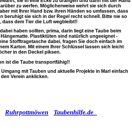
bewährt, sie in eine Ecke zu drängen und dann mit der Hand
darüber zu werfen. Möglicherweise wehrt sie sich durch
 aber mit Ihrer Hand bzw. ihren Händen so umfassen, dass
 beruhigt sie sich in der Regel recht schnell. Bitte nie so
, dass dem Tier die Luft wegbleibt!!
dabei haben sollten, prima, darin liegt eine Taube beim
Hängematte. Plastiktüten sind natürlich ungeeignet -
ine Stofftragetasche dabei, fragen Sie doch einfach im
m Karton. Mit einem Ihrer Schlüssel lassen sich leicht
löcher in den Deckel piksen.
 ist die Taube transportfähig!!
 Umgang mit Tauben und aktuelle Projekte in Marl einfach
den Verein anklicken.
Ruhrpottmöwen
Taubenhilfe.de