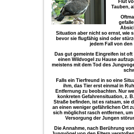
Flut v
Tauben, a
Oftma
gefall
Absich
Situation aber nicht so ernst, wie
bevor sie flugfähig sind oder stür
jedem Fall von den 
Das gut gemeinte Eingreifen ist oft 
einen Wildvogel zu Hause aufzup
meistens mit dem Tod des Jungvogel
schw
Falls ein Tierfreund in so eine Si
ihm, das Tier erst einmal in Ru
Entfernung zu beobachten. Nur wen
konkreten Gefahrensituation, z. B
Straße befinden, ist es ratsam, si
an einen weniger gefährlichen Ort z
sich möglichst rasch entfernen, um
Versorgung der Jungen störun
Die Annahme, nach Berührung vo
Jungvögel von den Eltern verstoßen, 