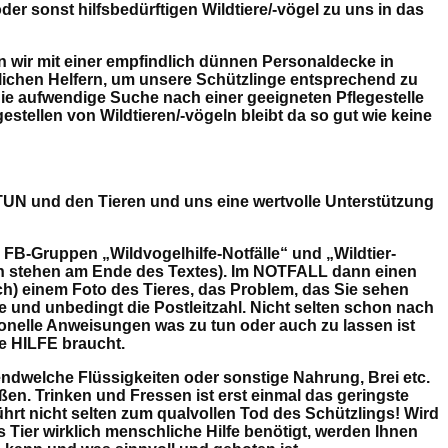
 oder sonst hilfsbedürftigen Wildtiere/-vögel zu uns in das
n wir mit einer empfindlich dünnen Personaldecke in
ichen Helfern, um unsere Schützlinge entsprechend zu
ie aufwendige Suche nach einer geeigneten Pflegestelle
estellen von Wildtieren/-vögeln bleibt da so gut wie keine
 und den Tieren und uns eine wertvolle Unterstützung
 FB-Gruppen „Wildvogelhilfe-Notfälle“ und „Wildtier-
iten stehen am Ende des Textes). Im NOTFALL dann einen
ch) einem Foto des Tieres, das Problem, das Sie sehen
 und unbedingt die Postleitzahl. Nicht selten schon nach
onelle Anweisungen was zu tun oder auch zu lassen ist
e HILFE braucht.
dwelche Flüssigkeiten oder sonstige Nahrung, Brei etc.
ößen. Trinken und Fressen ist erst einmal das geringste
hrt nicht selten zum qualvollen Tod des Schützlings! Wird
s Tier wirklich menschliche Hilfe benötigt, werden Ihnen