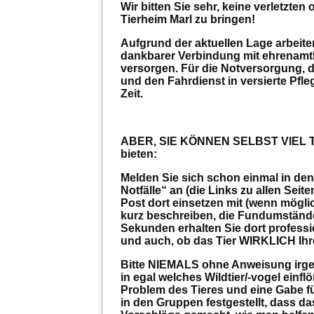
Wir bitten Sie sehr, keine verletzten
Tierheim Marl zu bringen!
Aufgrund der aktuellen Lage arbeite
dankbarer Verbindung mit ehrenamtl
versorgen. Für die Notversorgung, d
und den Fahrdienst in versierte Pfleg
Zeit.
ABER, SIE KÖNNEN SELBST VIEL TUN
bieten:
Melden Sie sich schon einmal in den
Notfälle“ an (die Links zu allen Se
Post dort einsetzen mit (wenn mögli
kurz beschreiben, die Fundumstände
Sekunden erhalten Sie dort professi
und auch, ob das Tier WIRKLICH Ihr
Bitte NIEMALS ohne Anweisung irgen
in egal welches Wildtier/-vogel einfl
Problem des Tieres und eine Gabe fü
in den Gruppen festgestellt, dass da