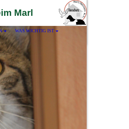
eim Marl
N
WAS WICHTIG IST